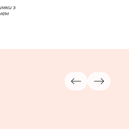
мки з 
чем