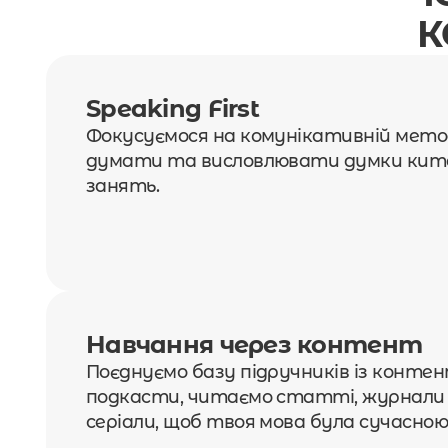
К
Speaking First 
Фокусуємося на комунікативній метод
думати та висловлювати думки кита
занять.
Навчання через контент
Поєднуємо базу підручників із контен
подкасти, читаємо статті, журнали 
серіали, щоб твоя мова була сучасною