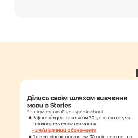
Ділись своїм шляхом вивчення 
мови в Stories
* з відміткою @youspeakschool
5 фото/відео протягом 30 днів про те, як 
проходить твоє навчання:
- 5%/місячний абонемент
1 відео-відгук протягом 30 днів про те, що 