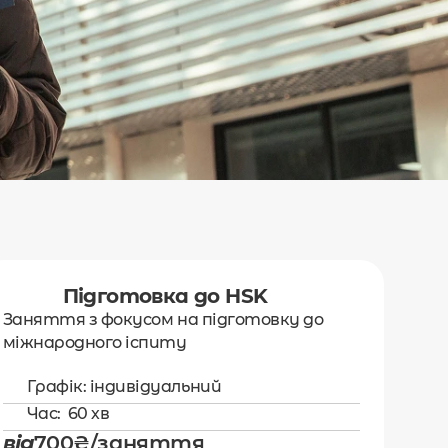
Підготовка до HSK
Заняття з фокусом на підготовку до 
міжнародного іспиту 
Графік: індивідуальний
Час:  60 хв
від
700₴/заняття