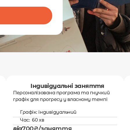
Індивідуальні заняття
Персоналізована програма та гнучкий 
графік для прогресу у власному темпі 
Графік: індивідуальний
Час:  60 хв
від
700₴/заняття