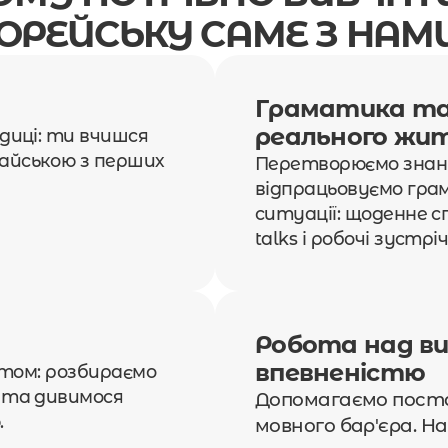
ОРЕЙСЬКУ САМЕ З НАМ
Граматика та 
реального жи
иці: ти вчишся 
йською з перших 
Перетворюємо знанн
відпрацьовуємо гра
ситуації: щоденне сп
talks і робочі зустрічі
Робота над ви
впевненістю
том: розбираємо 
та дивимося 
Допомагаємо поста
.
мовного бар'єра. Н