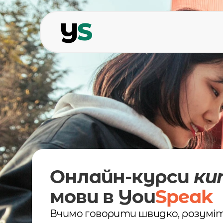
Y
S
Онлайн-курси 
ки
мови в You
Speak
Вчимо говорити швидко, розумі