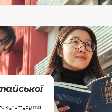
тайської
ти культуру та 