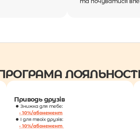
та почуватися впев
ПРОГРАМА ЛОЯЛЬНОСТІ
Приводь друзів
Знижка для тебе:
- 10%/абонемент
І для твоїх друзів:
- 10%/абонемент 