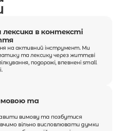
И
лексика в контексті 
ття
я на активний інструмент. Ми 
матику та лексику через життєві 
ілкування, подорожі, впевнені small 
.
мовою та 
вити вимову та позбутися 
авчимо вільно висловлювати думки 